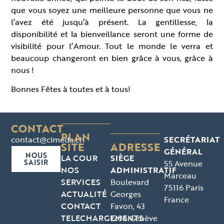
que vous soyez une meilleure personne que vous ne
l’avez été jusqu’à présent. La gentillesse, la
disponibilité et la bienveillance seront une forme de
visibilité pour l’Amour. Tout le monde le verra et
beaucoup changeront en bien grâce à vous, grâce à
nous !
Bonnes Fêtes à toutes et à tous!
CONTACT
PLAN
contact@cimeda.ch
SECRÉTARIAT
SITE
ADRESSE
GÉNÉRAL
NOUS
LA COUR
SIÈGE
SAISIR
55 Avenue
NOS
ADMINISTRATIF
Marceau
SERVICES
Boulevard
75116 Paris
ACTUALITÉ
Georges
France
CONTACT
Favon, 43
TELECHARGEMENTS
1204 Genève