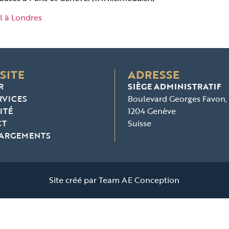
al à Londres
SITE
ADRESSE
R
SIÈGE ADMINISTRATIF
RVICES
Boulevard Georges Favon,
ITÉ
1204 Genève
CT
Suisse
HARGEMENTS
Site créé par
Team AE Conception