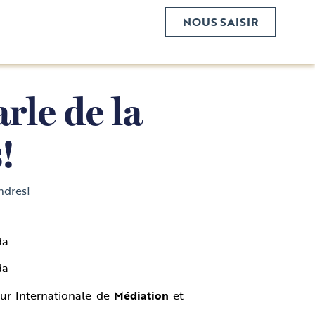
NOUS SAISIR
rle de la
!
ndres!
da
da
ur Internationale de
Médiation
et