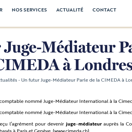
R
NOS SERVICES
ACTUALITÉ
CONTACT
 Juge-Médiateur Pa
CIMEDA à Londres
tualités
-
Un futur Juge-Médiateur Parle de la CIMEDA à Lo
t comptable nommé Juge-Médiateur International à la Cime
t comptable nommé Juge-Médiateur International à la Cime
çu l’agrément pour devenir
juge
–
médiateur
auprès la Co
 basés à Paris et Genève. (www.cimeda.ch)