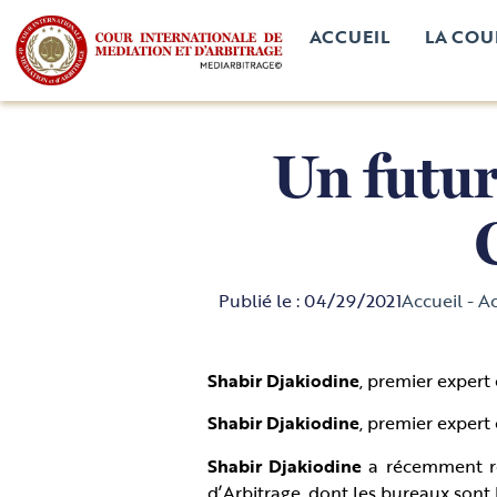
ACCUEIL
LA COU
Un futur
Publié le :
04/29/2021
Accueil
-
Ac
Shabir Djakiodine
, premier exper
Shabir Djakiodine
, premier exper
Shabir Djakiodine
a récemment re
d’Arbitrage, dont les bureaux sont