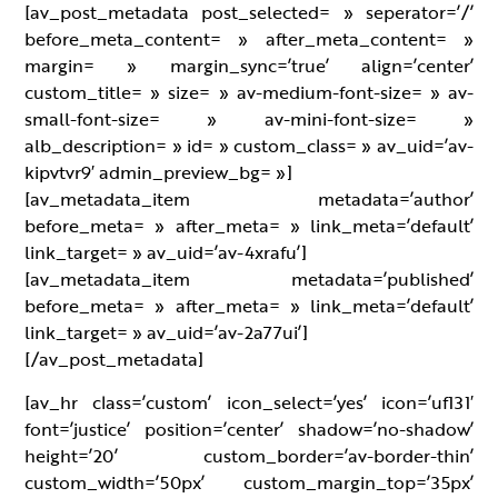
[av_post_metadata post_selected= » seperator=’/’
before_meta_content= » after_meta_content= »
margin= » margin_sync=’true’ align=’center’
custom_title= » size= » av-medium-font-size= » av-
small-font-size= » av-mini-font-size= »
alb_description= » id= » custom_class= » av_uid=’av-
kipvtvr9′ admin_preview_bg= »]
[av_metadata_item metadata=’author’
before_meta= » after_meta= » link_meta=’default’
link_target= » av_uid=’av-4xrafu’]
[av_metadata_item metadata=’published’
before_meta= » after_meta= » link_meta=’default’
link_target= » av_uid=’av-2a77ui’]
[/av_post_metadata]
[av_hr class=’custom’ icon_select=’yes’ icon=’uf131′
font=’justice’ position=’center’ shadow=’no-shadow’
height=’20’ custom_border=’av-border-thin’
custom_width=’50px’ custom_margin_top=’35px’