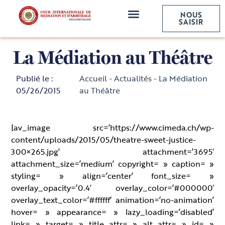
NOUS
NOS SERVICES
SAISIR
La Médiation au Théâtre
Publié le :
Accueil
-
Actualités
-
La Médiation
05/26/2015
au Théâtre
[av_image src=’https://www.cimeda.ch/wp-
content/uploads/2015/05/theatre-sweet-justice-
300×265.jpg’ attachment=’3695′
attachment_size=’medium’ copyright= » caption= »
styling= » align=’center’ font_size= »
overlay_opacity=’0.4′ overlay_color=’#000000′
overlay_text_color=’#ffffff’ animation=’no-animation’
hover= » appearance= » lazy_loading=’disabled’
link= » target= » title_attr= » alt_attr= » id= »