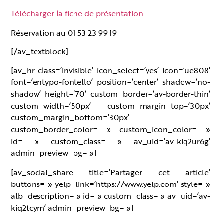
Télécharger la fiche de présentation
Réservation au 01 53 23 99 19
[/av_textblock]
[av_hr class=’invisible’ icon_select=’yes’ icon=’ue808′
font=’entypo-fontello’ position=’center’ shadow=’no-
shadow’ height=’70’ custom_border=’av-border-thin’
custom_width=’50px’ custom_margin_top=’30px’
custom_margin_bottom=’30px’
custom_border_color= » custom_icon_color= »
id= » custom_class= » av_uid=’av-kiq2ur6g’
admin_preview_bg= »]
[av_social_share title=’Partager cet article’
buttons= » yelp_link=’https://www.yelp.com’ style= »
alb_description= » id= » custom_class= » av_uid=’av-
kiq2tcym’ admin_preview_bg= »]