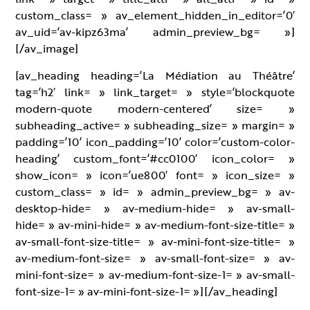
custom_class= » av_element_hidden_in_editor=’0′
av_uid=’av-kipz63ma’ admin_preview_bg= »]
[/av_image]
[av_heading heading=’La Médiation au Théâtre’
tag=’h2′ link= » link_target= » style=’blockquote
modern-quote modern-centered’ size= »
subheading_active= » subheading_size= » margin= »
padding=’10’ icon_padding=’10’ color=’custom-color-
heading’ custom_font=’#cc0100′ icon_color= »
show_icon= » icon=’ue800′ font= » icon_size= »
custom_class= » id= » admin_preview_bg= » av-
desktop-hide= » av-medium-hide= » av-small-
hide= » av-mini-hide= » av-medium-font-size-title= »
av-small-font-size-title= » av-mini-font-size-title= »
av-medium-font-size= » av-small-font-size= » av-
mini-font-size= » av-medium-font-size-1= » av-small-
font-size-1= » av-mini-font-size-1= »][/av_heading]