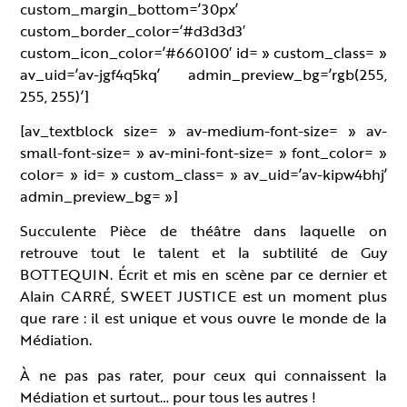
custom_margin_bottom=’30px’
custom_border_color=’#d3d3d3′
custom_icon_color=’#660100′ id= » custom_class= »
av_uid=’av-jgf4q5kq’ admin_preview_bg=’rgb(255,
255, 255)’]
[av_textblock size= » av-medium-font-size= » av-
small-font-size= » av-mini-font-size= » font_color= »
color= » id= » custom_class= » av_uid=’av-kipw4bhj’
admin_preview_bg= »]
Succulente Pièce de théâtre dans laquelle on
retrouve tout le talent et la subtilité de Guy
BOTTEQUIN. Écrit et mis en scène par ce dernier et
Alain CARRÉ, SWEET JUSTICE est un moment plus
que rare : il est unique et vous ouvre le monde de la
Médiation.
À ne pas pas rater, pour ceux qui connaissent la
Médiation et surtout… pour tous les autres !